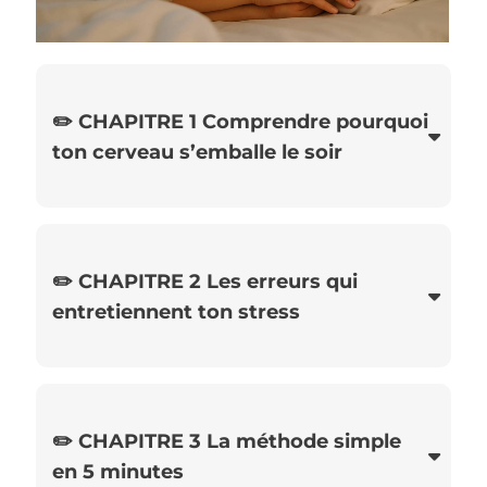
✏️ CHAPITRE 1 Comprendre pourquoi
ton cerveau s’emballe le soir
👉 Découvre le mécanisme des pensées
en boucle et pourquoi ton mental s’active
au moment de dormir
✏️ CHAPITRE 2 Les erreurs qui
entretiennent ton stress
👉 Identifie ce que tu fais sans le savoir et qui
empêche ton cerveau de ralentir
✏️ CHAPITRE 3 La méthode simple
en 5 minutes