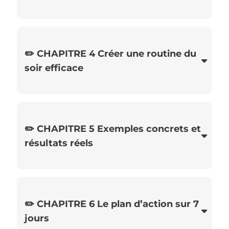
👉 Applique un protocole concret pour apaiser
ton mental rapidement, même en pleine
agitation
✏️ CHAPITRE 4 Créer une routine du
soir efficace
👉 Mets en place des habitudes simples pour
préparer ton cerveau au calme et faciliter
l’endormissement
✏️ CHAPITRE 5 Exemples concrets et
résultats réels
👉 Vois comment d’autres ont réussi à
retrouver des soirées plus calmes en
quelques jours
✏️ CHAPITRE 6 Le plan d’action sur 7
jours